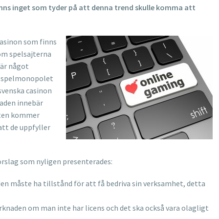
inns inget som tyder på att denna trend skulle komma att
casinon som finns
om spelsajterna
 är något
a spelmonopolet
svenska casinon
naden innebär
taten kommer
tt de uppfyller
rslag som nyligen presenterades:
n måste ha tillstånd för att få bedriva sin verksamhet, detta
rknaden om man inte har licens och det ska också vara olagligt