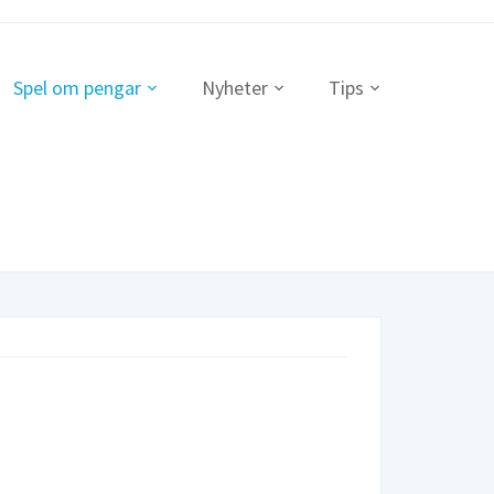
Spel om pengar
Nyheter
Tips